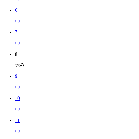
6
〇
7
〇
8
休み
9
〇
10
〇
11
〇