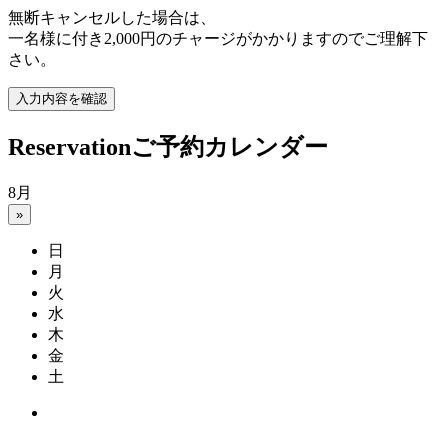
無断キャンセルした場合は、
一名様に付き2,000円のチャージがかかりますのでご理解下
さい。
Reservation
ご予約カレンダー
8月
»
日
月
火
水
木
金
土