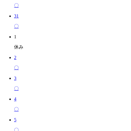
〇
31
〇
1
休み
2
〇
3
〇
4
〇
5
〇