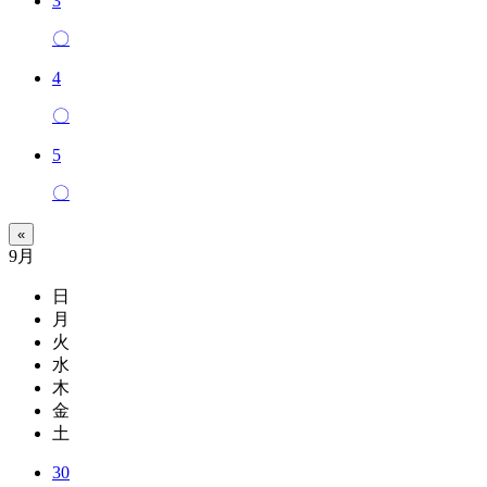
3
〇
4
〇
5
〇
«
9月
日
月
火
水
木
金
土
30