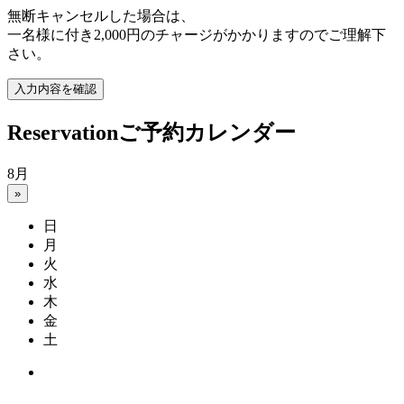
無断キャンセルした場合は、
一名様に付き2,000円のチャージがかかりますのでご理解下
さい。
Reservation
ご予約カレンダー
8月
»
日
月
火
水
木
金
土