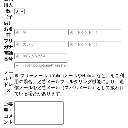
用人
数
（子
供）
お名
前
フリ
ガナ
電話
番号
メー
※ フリーメール（YahooメールやHotmailなど）をご利
ルア
用の場合、迷惑メールフィルタリング機能により、返
ドレ
信メールを迷惑メール（スパムメール）として扱われ
ス
ている場合があります。
ご要
望・
コメ
ント