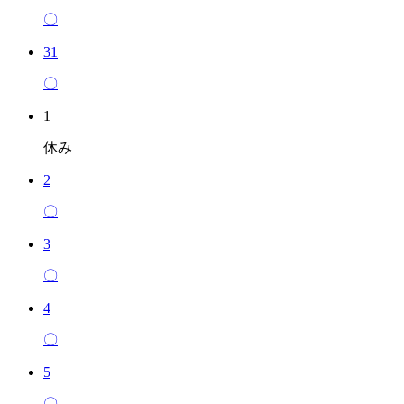
〇
31
〇
1
休み
2
〇
3
〇
4
〇
5
〇