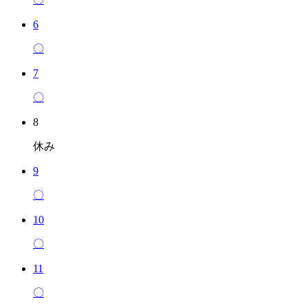
6
〇
7
〇
8
休み
9
〇
10
〇
11
〇