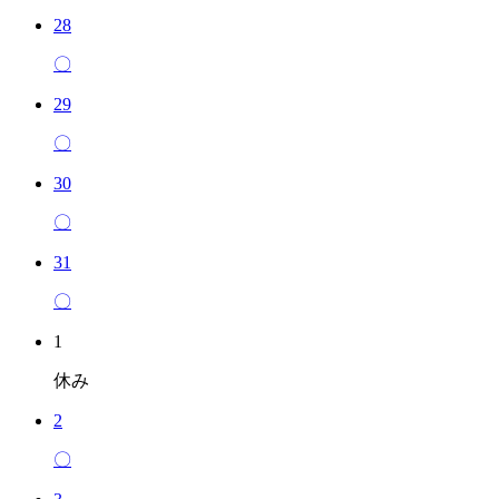
28
〇
29
〇
30
〇
31
〇
1
休み
2
〇